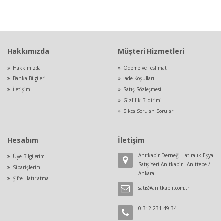
Hakkımızda
Müşteri Hizmetleri
Hakkımızda
Ödeme ve Teslimat
Banka Bilgileri
İade Koşulları
İletişim
Satış Sözleşmesi
Gizlilik Bildirimi
Sıkça Sorulan Sorular
Hesabım
İletişim
Anıtkabir Derneği Hatıralık Eşya
Üye Bilgilerim
Satış Yeri Anıtkabir - Anıttepe /
Siparişlerim
Ankara
Şifre Hatırlatma
satis@anitkabir.com.tr
0 312 231 49 34