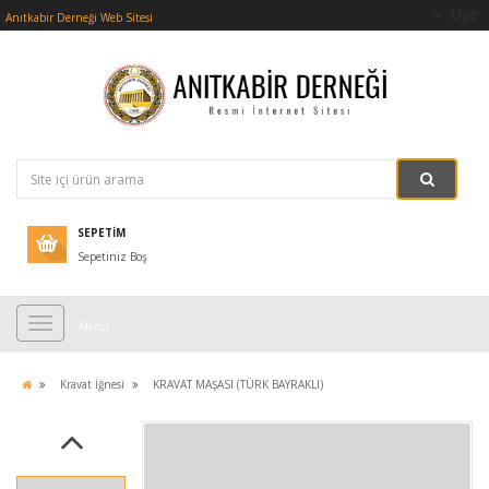
Üye
Anıtkabir Derneği Web Sitesi
SEPETIM
Sepetiniz Boş
Menü
Kravat İğnesi
KRAVAT MAŞASI (TÜRK BAYRAKLI)