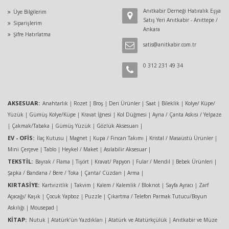
Anıtkabir Derneği Hatıralık Eşya
Üye Bilgilerim
Satış Yeri Anıtkabir - Anıttepe /
Siparişlerim
Ankara
Şifre Hatırlatma
satis@anitkabir.com.tr
0 312 231 49 34
AKSESUAR:
Anahtarlık
|
Rozet
|
Broş
|
Deri Ürünler
|
Saat
|
Bileklik
|
Kolye/ Küpe/
Yüzük
|
Gümüş Kolye/Küpe
|
Kravat İğnesi
|
Kol Düğmesi
|
Ayna / Çanta Askısı / Yelpaze
|
Çakmak/Tabaka
|
Gümüş Yüzük
|
Gözlük Aksesuarı
|
EV - OFIS:
İlaç Kutusu
|
Magnet
|
Kupa / Fincan Takımı
|
Kristal / Masaüstü Ürünler
|
Mini Çerçeve
|
Tablo
|
Heykel / Maket
|
Asılabilir Aksesuar
|
TEKSTIL:
Bayrak / Flama
|
Tişört
|
Kravat/ Papyon
|
Fular / Mendil
|
Bebek Ürünleri
|
Şapka / Bandana / Bere / Toka
|
Çanta/ Cüzdan
|
Arma
|
KIRTASIYE:
Kartvizitlik
|
Takvim
|
Kalem / Kalemlik / Bloknot
|
Sayfa Ayracı
|
Zarf
Açacağı/ Kaşık
|
Çocuk Yapboz
|
Puzzle
|
Çıkartma / Telefon Parmak Tutucu/Boyun
Askılığı
|
Mousepad
|
KITAP:
Nutuk
|
Atatürk’ün Yazdıkları
|
Atatürk ve Atatürkçülük
|
Anıtkabir ve Müze