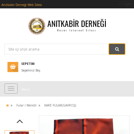
Üye
Anıtkabir Derneği Web Sitesi
SEPETIM
Sepetiniz Boş
Menü
Fular / Mendil
KARE FULAR(GAVROŞ)