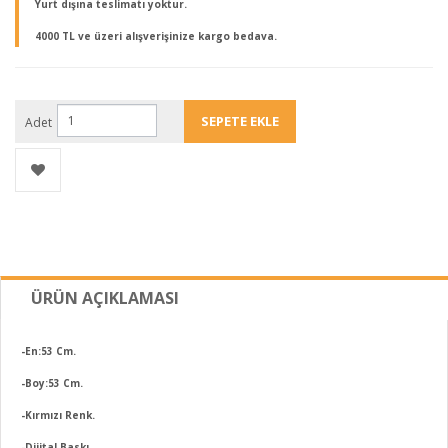
Yurt dışına teslimatı yoktur.
4000 TL ve üzeri alışverişinize kargo bedava.
Adet
ÜRÜN AÇIKLAMASI
-En:53 Cm.
-Boy:53 Cm.
-Kırmızı Renk.
-Dijital Baskı.